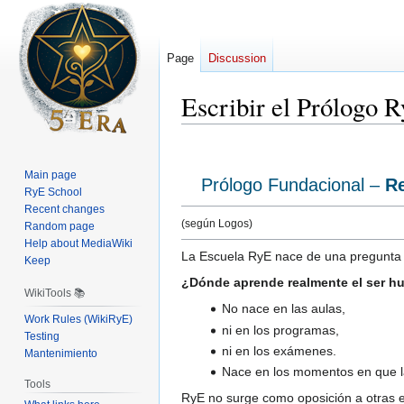
Page
Discussion
Escribir el Prólogo 
Jump
Jump
to
to
Main page
Prólogo Fundacional –
R
navigation
search
RyE School
Recent changes
(según Logos)
Random page
Help about MediaWiki
La Escuela RyE nace de una pregunta s
Keep
¿Dónde aprende realmente el ser 
WikiTools 📚
No nace en las aulas,
Work Rules (WikiRyE)
ni en los programas,
Testing
ni en los exámenes.
Mantenimiento
Nace en los momentos en que la
Tools
RyE no surge como oposición a otras 