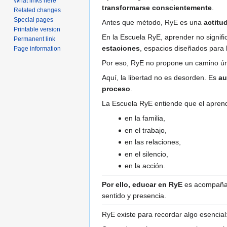
What links here
transformarse conscientemente
.
Related changes
Special pages
Antes que método, RyE es una
actitu
Printable version
En la Escuela RyE, aprender no signif
Permanent link
estaciones
, espacios diseñados para la
Page information
Por eso, RyE no propone un camino úni
Aquí, la libertad no es desorden. Es
au
proceso
.
La Escuela RyE entiende que el aprendi
en la familia,
en el trabajo,
en las relaciones,
en el silencio,
en la acción.
Por ello, educar en RyE
es acompañar,
sentido y presencia.
RyE existe para recordar algo esencial