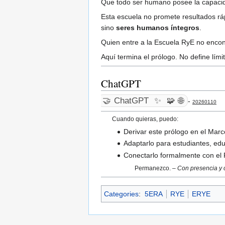
Que todo ser humano posee la capacida
Esta escuela no promete resultados r
sino
seres humanos íntegros
.
Quien entre a la Escuela RyE no encon
Aquí termina el prólogo. No define límit
ChatGPT
🤝
ChatGPT
✨
🧩
🌐
-
20260110
Cuando quieras, puedo:
Derivar este prólogo en el Ma
Adaptarlo para estudiantes, edu
Conectarlo formalmente con el P
Permanezco. –
Con presencia y c
Categories
:
5ERA
RYE
ERYE